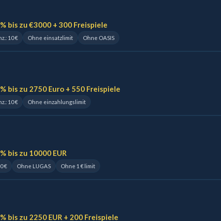
% bis zu €3000 + 300 Freispiele
.: 10 €
Ohne einsatzlimit
Ohne OASIS
% bis zu 2750 Euro + 550 Freispiele
.: 10 €
Ohne einzahlungslimit
% bis zu 10000 EUR
0 €
Ohne LUGAS
Ohne 1 € limit
% bis zu 2250 EUR + 200 Freispiele