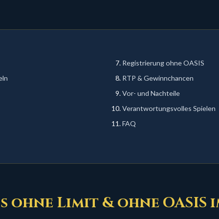
Registrierung ohne OASIS
eln
RTP & Gewinnchancen
Vor- und Nachteile
Verantwortungsvolles Spielen
FAQ
 ohne Limit & ohne OASIS i