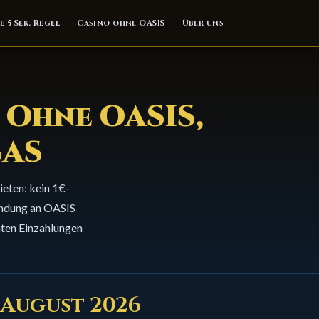
 5 Sek. Regel
Casino ohne OASIS
Über uns
– Ohne OASIS,
GAS
eten: kein 1€-
indung an OASIS
ten Einzahlungen
 August 2026