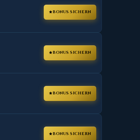
BONUS SICHERN
BONUS SICHERN
BONUS SICHERN
BONUS SICHERN