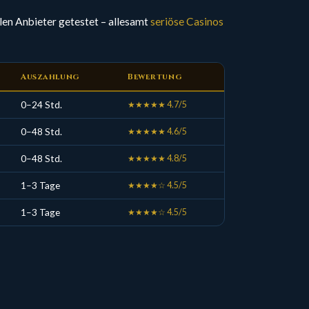
alen Anbieter getestet – allesamt
seriöse Casinos
Auszahlung
Bewertung
0–24 Std.
★★★★★ 4.7/5
0–48 Std.
★★★★★ 4.6/5
0–48 Std.
★★★★★ 4.8/5
1–3 Tage
★★★★☆ 4.5/5
1–3 Tage
★★★★☆ 4.5/5