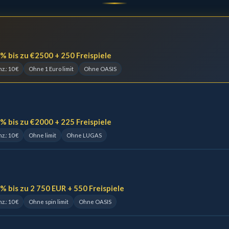
% bis zu €2500 + 250 Freispiele
.: 10 €
Ohne 1 Euro limit
Ohne OASIS
% bis zu €2000 + 225 Freispiele
.: 10 €
Ohne limit
Ohne LUGAS
% bis zu 2 750 EUR + 550 Freispiele
.: 10 €
Ohne spin limit
Ohne OASIS