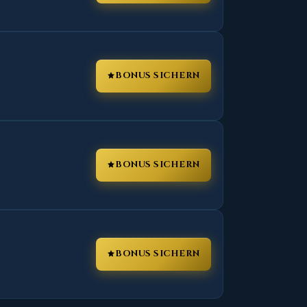
BONUS SICHERN
BONUS SICHERN
BONUS SICHERN