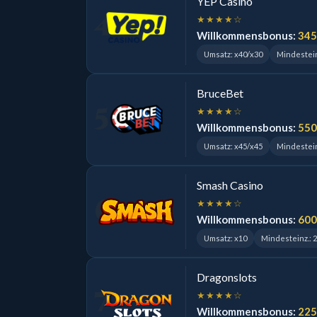
YEP Casino
4
★★★★☆
Willkommensbonus:
345
Umsatz: x40/x30
Mindesteinz
BruceBet
5
★★★★☆
Willkommensbonus:
550
Umsatz: x45/x45
Mindesteinz
Smash Casino
6
★★★★☆
Willkommensbonus:
600
Umsatz: x10
Mindesteinz.: 2
Dragonslots
7
★★★★☆
Willkommensbonus:
225